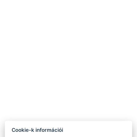
Városi Hangverseny- és Kiállítóterem
TOVÁBB
+36 20 539 0734
info@gerihomes.hu
www.gerihomes.hu
Cookie-k információi