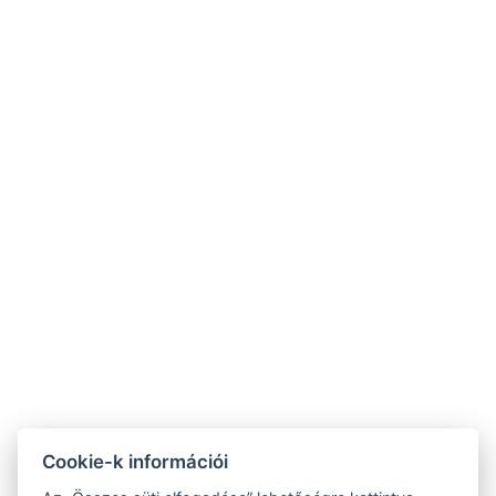
Geri Vintage Home
TOVÁBBI INFORMÁCIÓ
+36 20 539 0734
info@gerihomes.hu
www.gerihomes.hu
Cookie-k információi
ÁSZF